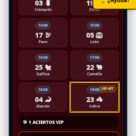
03 🐛
19 🐐
Ciempiés
Chivo
14:00
15:00
17 🦃
05 🦁
Pavo
León
16:00
17:00
25 🐔
22 🐫
Gallina
Camello
18:00
19:00
04 🦂
23 🦓
Alacrán
Cebra
🎯 1 ACIERTOS VIP