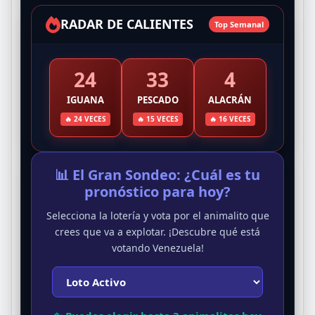
RADAR DE CALIENTES
Top Semanal
24
33
4
IGUANA
PESCADO
ALACRÁN
🔥 24 VECES
🔥 15 VECES
🔥 16 VECES
📊 El Gran Sondeo: ¿Cuál es tu
pronóstico para hoy?
Selecciona la lotería y vota por el animalito que
crees que va a explotar. ¡Descubre qué está
votando Venezuela!