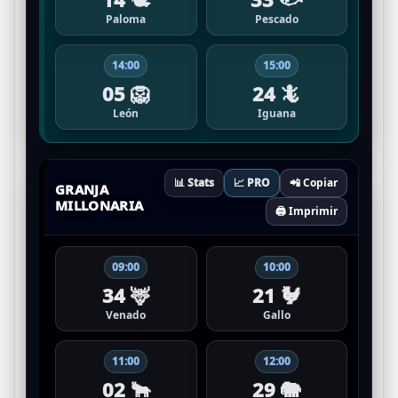
Paloma
Pescado
14:00
15:00
05 🦁
24 🦎
León
Iguana
📊 Stats
📈 PRO
📲 Copiar
GRANJA
MILLONARIA
🖨️ Imprimir
09:00
10:00
34 🦌
21 🐓
Venado
Gallo
11:00
12:00
02 🐂
29 🐘