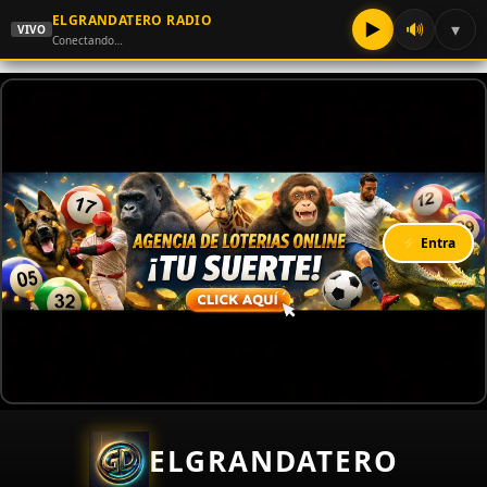
ELGRANDATERO RADIO
▶
🔊
▾
VIVO
Conectando…
⚡ Entra
ELGRANDATERO