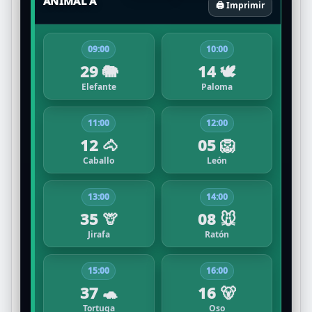
ANIMAL A
🖨️ Imprimir
09:00
10:00
29 🐘
14 🕊️
Elefante
Paloma
11:00
12:00
12 🐴
05 🦁
Caballo
León
13:00
14:00
35 🦒
08 🐭
Jirafa
Ratón
15:00
16:00
37 🐢
16 🐻
Tortuga
Oso