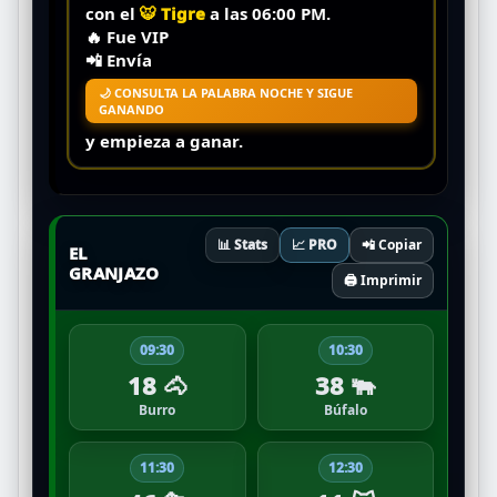
con el
🐯 Tigre
a las
06:00 PM
.
🔥
Fue VIP
📲 Envía
🌙 CONSULTA LA PALABRA NOCHE Y SIGUE
GANANDO
y empieza a ganar.
📊 Stats
📈 PRO
📲 Copiar
EL
GRANJAZO
🖨️ Imprimir
09:30
10:30
18 🐴
38 🐃
Burro
Búfalo
11:30
12:30