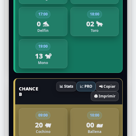
17:00
18:00
0 🐬
02 🐂
Delfín
Toro
19:00
13 🐒
Mono
📊 Stats
📈 PRO
📲 Copiar
CHANCE
B
🖨️ Imprimir
09:00
10:00
20 🐖
00 🐋
Cochino
Ballena