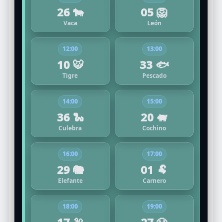
26 🐄
05 🦁
Vaca
León
12:00
13:00
10 🐯
33 🐟
Tigre
Pescado
14:00
15:00
36 🐍
20 🐖
Culebra
Cochino
16:00
17:00
29 🐘
01 🐏
Elefante
Carnero
18:00
19:00
17 🦃
27 🐶