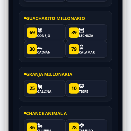
GUACHARITO MILLONARIO
🐰
🦉
69
39
CONEJO
LECHUZA
🐊
🦑
30
79
CAIMÁN
CALAMAR
GRANJA MILLONARIA
🐔
🐯
25
10
GALLINA
TIGRE
CHANCE ANIMAL A
🐍
🦅
36
28
CULEBRA
ZAMURO