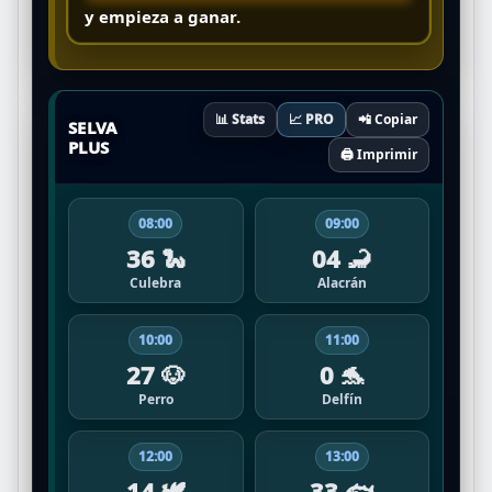
y empieza a ganar.
📊 Stats
📈 PRO
📲 Copiar
SELVA
PLUS
🖨️ Imprimir
08:00
09:00
36 🐍
04 🦂
Culebra
Alacrán
10:00
11:00
27 🐶
0 🐬
Perro
Delfín
12:00
13:00
14 🕊️
33 🐟