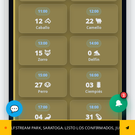
11:00
12:00
12 🐴
22 🐫
Caballo
Camello
13:00
14:00
15 🦊
0 🐬
Zorro
Delfín
15:00
16:00
27 🐶
03 🐛
Perro
Ciempiés
2
🔔
💬
17:00
18:00
04 🦂
31 🦫
Alacrán
Lapa
OGA. LISTO LOS CONFIRMADOS, JUGADAS CLAVES Y EL GRAN CIERRE. 04