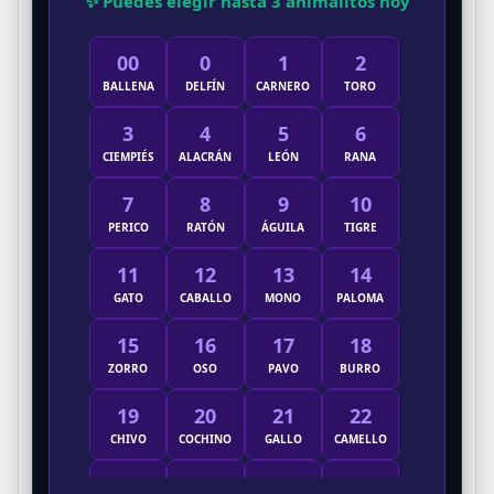
✨ Puedes elegir hasta 3 animalitos hoy
00
0
1
2
BALLENA
DELFÍN
CARNERO
TORO
3
4
5
6
CIEMPIÉS
ALACRÁN
LEÓN
RANA
7
8
9
10
PERICO
RATÓN
ÁGUILA
TIGRE
11
12
13
14
GATO
CABALLO
MONO
PALOMA
15
16
17
18
ZORRO
OSO
PAVO
BURRO
19
20
21
22
CHIVO
COCHINO
GALLO
CAMELLO
23
24
25
26