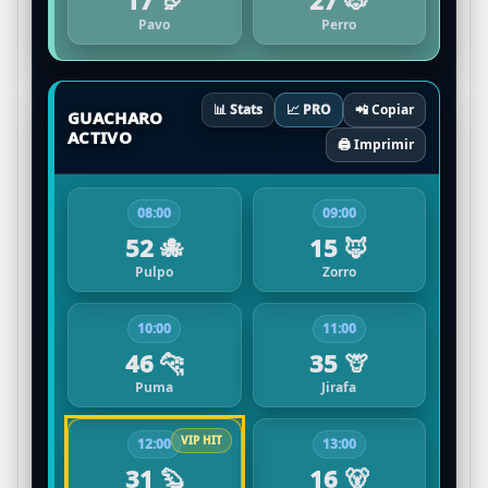
Pavo
Perro
📊 Stats
📈 PRO
📲 Copiar
GUACHARO
ACTIVO
🖨️ Imprimir
08:00
09:00
52 🐙
15 🦊
Pulpo
Zorro
10:00
11:00
46 🐆
35 🦒
Puma
Jirafa
12:00
13:00
31 🦫
16 🐻