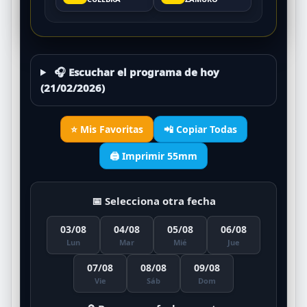
🎧 Escuchar el programa de hoy
(21/02/2026)
⭐ Mis Favoritas
📲 Copiar Todas
🖨️ Imprimir 55mm
📅 Selecciona otra fecha
03/08
04/08
05/08
06/08
Lun
Mar
Mié
Jue
07/08
08/08
09/08
Vie
Sáb
Dom