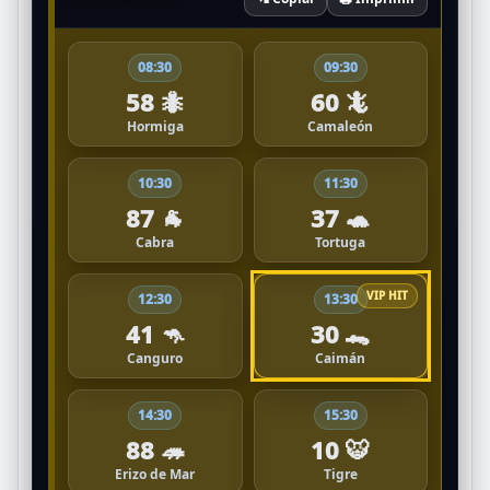
08:30
09:30
58 🐜
60 🦎
Hormiga
Camaleón
10:30
11:30
87 🐐
37 🐢
Cabra
Tortuga
12:30
13:30
41 🦘
30 🐊
Canguro
Caimán
14:30
15:30
88 🦔
10 🐯
Erizo de Mar
Tigre