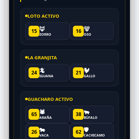
LOTO ACTIVO
🦊
🐻
15
16
ZORRO
OSO
LA GRANJITA
🦎
🐓
24
21
IGUANA
GALLO
GUACHARO ACTIVO
🕷️
🐃
65
38
ARAÑA
BÚFALO
🐄
🛡️
26
62
VACA
CACHICAMO