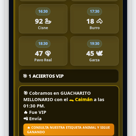
16:30
17:30
92 🦢
18 🐴
Cisne
Burro
18:30
19:30
47 🦚
45 🕊️
Pavo Real
Garza
🎯 1 ACIERTOS VIP
🎯 Cobramos en
GUACHARITO
MILLONARIO
con el
🐊 Caimán
a las
01:30 PM
.
🔥
Fue VIP
📲 Envía
🔥 CONSULTA NUESTRA ETIQUETA ANIMAL Y SIGUE
GANANDO