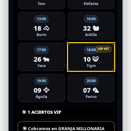
Toro
Elefante
13:00
16:00
18 🐴
32 🐿️
Burro
Ardilla
17:00
18:00
26 🐄
10 🐯
Vaca
Tigre
19:00
20:00
09 🦅
07 🦜
Águila
Perico
🎯 1 ACIERTOS VIP
🎯 Cobramos en
GRANJA MILLONARIA