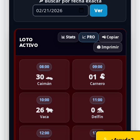
🔎 Buscar por fecha exacta
Ver
📊 Stats
📈 PRO
📲 Copiar
LOTO
ACTIVO
🖨️ Imprimir
08:00
09:00
30 🐊
01 🐏
Caimán
Carnero
10:00
11:00
26 🐄
0 🐬
Vaca
Delfín
12:00
13:00
💡 ¿Ayuda?