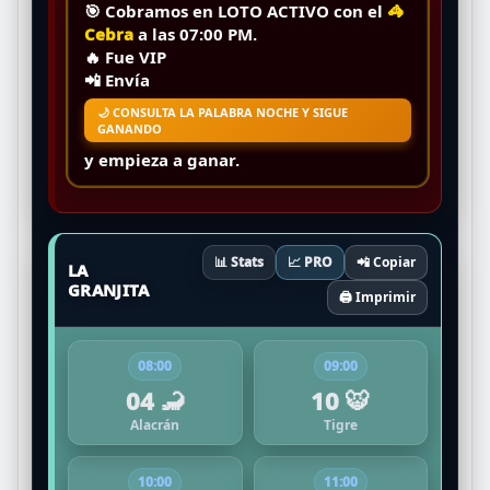
🎯 Cobramos en
LOTO ACTIVO
con el
🦓
Cebra
a las
07:00 PM
.
🔥
Fue VIP
📲 Envía
🌙 CONSULTA LA PALABRA NOCHE Y SIGUE
GANANDO
y empieza a ganar.
📊 Stats
📈 PRO
📲 Copiar
LA
GRANJITA
🖨️ Imprimir
08:00
09:00
04 🦂
10 🐯
Alacrán
Tigre
10:00
11:00