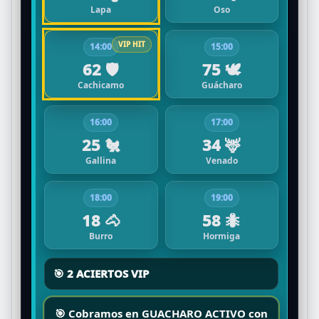
Lapa
Oso
14:00
15:00
62 🛡️
75 🕊️
Cachicamo
Guácharo
16:00
17:00
25 🐔
34 🦌
Gallina
Venado
18:00
19:00
18 🐴
58 🐜
Burro
Hormiga
🎯 2 ACIERTOS VIP
🎯 Cobramos en
GUACHARO ACTIVO
con