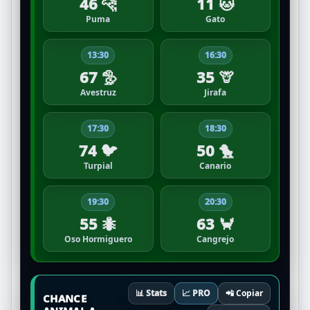
46 🐆
11 🐱
Puma
Gato
13:30
16:30
67 🦤
35 🦒
Avestruz
Jirafa
17:30
18:30
74 🐦
50 🐤
Turpial
Canario
19:30
20:30
55 🐜
63 🦀
Oso Hormiguero
Cangrejo
📊 Stats
📈 PRO
📲 Copiar
CHANCE