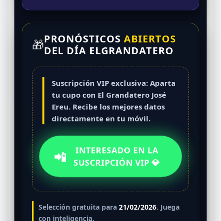
CEBRA
IGUANA
GALLINA
VACA
27
28
29
30
PRONÓSTICOS
ABIERTOS
PERRO
ZAMURO
ELEFANTE
CAIMÁN
🎁
DEL DÍA ELGRANDATERO
31
32
33
34
LAPA
ARDILLA
PESCADO
VENADO
Suscripción VIP exclusiva: Aparta
35
36
tu cupo con
El Grandatero José
JIRAFA
CULEBRA
Ereu
. Recibe los mejores datos
directamente en tu móvil.
INTERESADO EN LA
📲
SUSCRIPCIÓN VIP 💎
Selección gratuita para
21/02/2026
. Juega
con inteligencia.