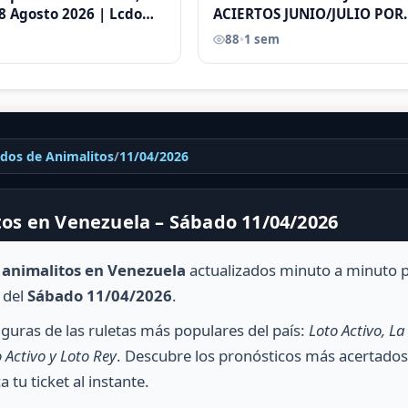
8 Agosto 2026 | Lcdo
ACIERTOS JUNIO/JULIO POR
astellano |
ANTONI CASTELLANO
88
•
1 sem
ados de Animalitos
/
11/04/2026
tos en Venezuela – Sábado 11/04/2026
e animalitos en Venezuela
actualizados minuto a minuto 
 del
Sábado 11/04/2026
.
guras de las ruletas más populares del país:
Loto Activo, La
 Activo y Loto Rey
. Descubre los pronósticos más acertados
ca tu ticket al instante.