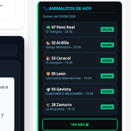
🐾 ANIMALITOS DE HOY
Sorteos del
05/08/2026
🦚 47 Pavo Real
SALIDO
El Granjazo - 20:30
🐿️ 32 Ardilla
SALIDO
Granja Millonaria - 20:00
🐌 53 Caracol
SALIDO
El Granjazo - 19:30
🦁 05 León
SALIDO
Loto activo Internacional - 19:30
para
🕊️ 93 Gaviota
SALIDO
GUACHARITO MILLONARIO - 19:30
🦅 28 Zamuro
SALIDO
La Ricachona - 19:10
 y
VER MÁS