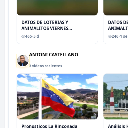
DATOS DE LOTERIAS Y
DATOS DE
ANIMALITOS VIERNES
ANIMALI
31/07/2026
29/07/2
465
•
5 d
246
•
1 s
EREU
ANTONI CASTELLANO
3 videos recientes
Pronosticos La Rinconada
Análisis