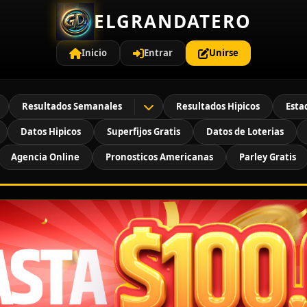
ELGRANDATERO
Inicio
Entrar
Unirse
Resultados Semanales
Resultados Hipicos
Esta
Datos Hipicos
Superfijos Gratis
Datos de Loterias
Agencia Online
Pronosticos Americanas
Parley Gratis