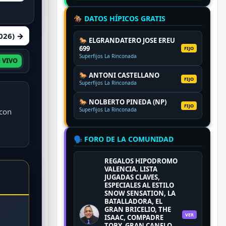
🏇 DATOS HÍPICOS GRATIS
2026) →
🐎 ELGRANDATERO JOSE EREU
699
FIJO
Superfijos La Rinconada
 VIVO
🐎 ANTONI CASTELLANO
FIJO
Superfijos La Rinconada
🐎 NOLBERTO PINEDA (NP)
FIJO
Superfijos La Rinconada
 con
🗣️ FORO DE LA COMUNIDAD
REGALOS HIPODROMO
VALENCIA. LISTA
JUGADAS CLAVES,
ESPECIALES AL ESTILO
SNOW SENSATION, LA
BATALLADORA, EL
GRAN BRICELIO, THE
VER
ISAAC, COMPADRE
TOBY, GRAN CANELO,