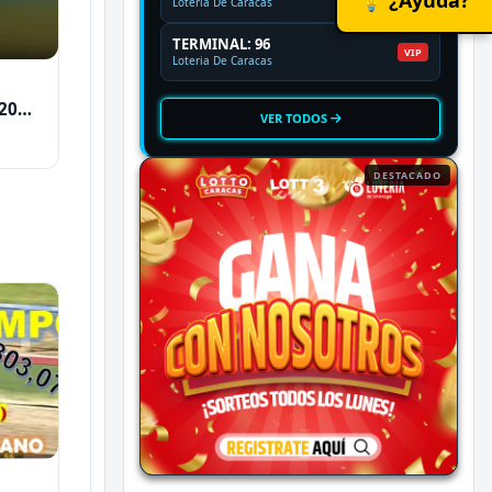
Loteria De Caracas
TERMINAL: 96
VIP
Loteria De Caracas
2026
VER TODOS
DESTACADO