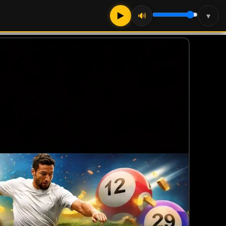
▶
🔊
▾