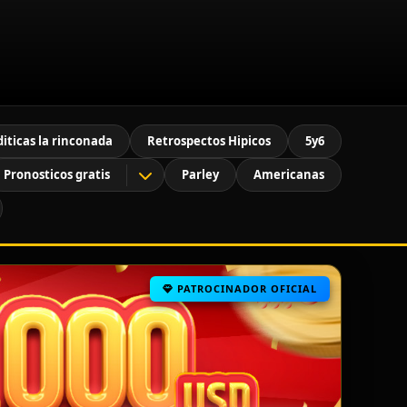
diticas la rinconada
Retrospectos Hipicos
5y6
Pronosticos gratis
Parley
Americanas
PATROCINADOR OFICIAL