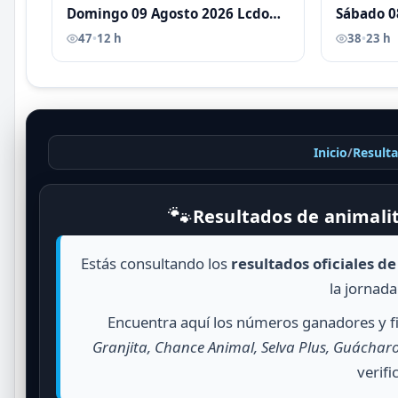
Domingo 09 Agosto 2026 Lcdo
Sábado 0
Antoni Castellano
Antoni C
47
•
12 h
38
•
23 h
Inicio
/
Result
🐾
Resultados de animali
Estás consultando los
resultados oficiales d
la jornada
Encuentra aquí los números ganadores y fi
Granjita, Chance Animal, Selva Plus, Guácharo
verifi