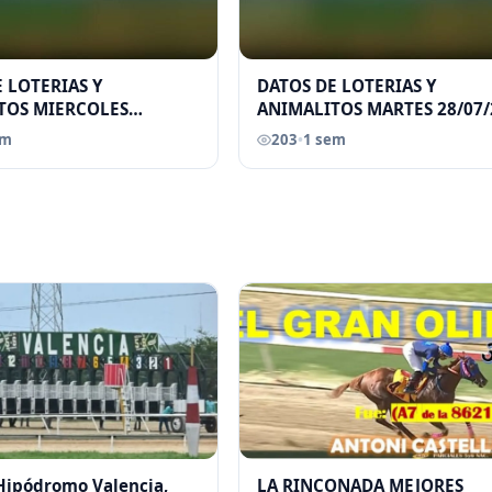
 LOTERIAS Y
DATOS DE LOTERIAS Y
TOS MIERCOLES
ANIMALITOS MARTES 28/07/
026 ELGRANDATERO JOSE
ELGRANDATERO JOSE EREU
em
203
•
1 sem
 Hipódromo Valencia,
LA RINCONADA MEJORES