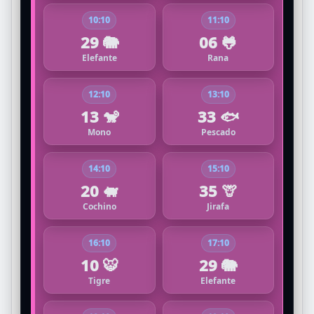
10:10
11:10
29 🐘
06 🐸
Elefante
Rana
12:10
13:10
13 🐒
33 🐟
Mono
Pescado
14:10
15:10
20 🐖
35 🦒
Cochino
Jirafa
16:10
17:10
10 🐯
29 🐘
Tigre
Elefante