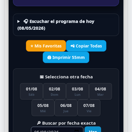
CEBRA
IGUANA
GALLINA
VACA
27
28
29
30
🎧 Escuchar el programa de hoy
PERRO
ZAMURO
ELEFANTE
CAIMÁN
(08/05/2026)
31
32
33
34
LAPA
ARDILLA
PESCADO
VENADO
⭐ Mis Favoritas
📲 Copiar Todas
35
36
🖨️ Imprimir 55mm
JIRAFA
CULEBRA
📅 Selecciona otra fecha
01/08
02/08
03/08
04/08
Sáb
Dom
Lun
Mar
05/08
06/08
07/08
Mié
Jue
Vie
🔎 Buscar por fecha exacta
Ver