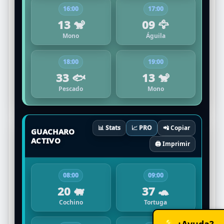
16:00
17:00
13 🐒
09 🦅
Mono
Águila
18:00
19:00
33 🐟
13 🐒
Pescado
Mono
📊 Stats
📈 PRO
📲 Copiar
GUACHARO
ACTIVO
🖨️ Imprimir
08:00
09:00
20 🐖
37 🐢
Cochino
Tortuga
💡 ¿Ayuda?