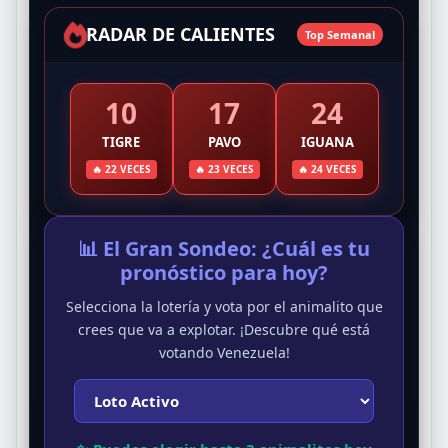
RADAR DE CALIENTES
Top Semanal
10
17
24
TIGRE
PAVO
IGUANA
🔥 22 VECES
🔥 23 VECES
🔥 24 VECES
📊 El Gran Sondeo: ¿Cuál es tu
pronóstico para hoy?
Selecciona la lotería y vota por el animalito que
crees que va a explotar. ¡Descubre qué está
votando Venezuela!