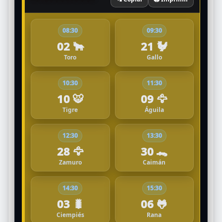
08:30
09:30
02 🐂
21 🐓
Toro
Gallo
10:30
11:30
10 🐯
09 🦅
Tigre
Águila
12:30
13:30
28 🦅
30 🐊
Zamuro
Caimán
14:30
15:30
03 🐛
06 🐸
Ciempiés
Rana