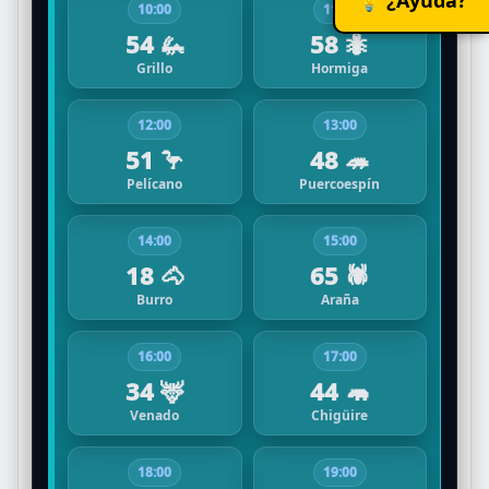
10:00
11:00
54 🦗
58 🐜
Grillo
Hormiga
12:00
13:00
51 🦩
48 🦔
Pelícano
Puercoespín
14:00
15:00
18 🐴
65 🕷️
Burro
Araña
16:00
17:00
34 🦌
44 🦛
Venado
Chigüire
18:00
19:00