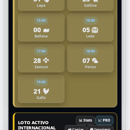
Lapa
Gallina
15:00
16:00
00 🐋
05 🦁
Ballena
León
17:00
18:00
28 🦅
07 🦜
Zamuro
Perico
19:00
21 🐓
Gallo
📊 Stats
📈 PRO
LOTO ACTIVO
INTERNACIONAL
📲 Copiar
🖨️ Imprimir