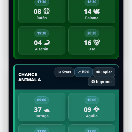
17:30
18:30
08 🐭
14 🕊️
Ratón
Paloma
19:30
20:30
04 🦂
16 🐻
Alacrán
Oso
📊 Stats
📈 PRO
📲 Copiar
CHANCE
ANIMAL A
🖨️ Imprimir
09:00
10:00
37 🐢
09 🦅
Tortuga
Águila
11:00
12:00