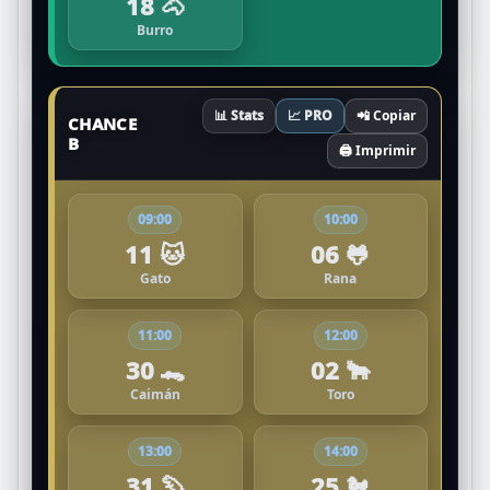
18 🐴
Burro
📊 Stats
📈 PRO
📲 Copiar
CHANCE
B
🖨️ Imprimir
09:00
10:00
11 🐱
06 🐸
Gato
Rana
11:00
12:00
30 🐊
02 🐂
Caimán
Toro
13:00
14:00
31 🦫
25 🐔