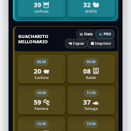
39 🦉
32 🐿️
Lechuza
Ardilla
📊 Stats
📈 PRO
GUACHARITO
MILLONARIO
📲 Copiar
🖨️ Imprimir
08:30
09:30
20 🐖
08 🐭
Cochino
Ratón
10:30
11:30
59 🐆
37 🐢
Pantera
Tortuga
12:30
13:30