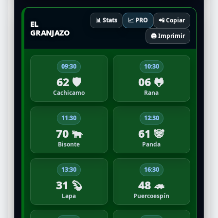
📊 Stats
📈 PRO
📲 Copiar
EL
GRANJAZO
🖨️ Imprimir
09:30
10:30
62 🛡️
06 🐸
Cachicamo
Rana
11:30
12:30
70 🐃
61 🐼
Bisonte
Panda
13:30
16:30
31 🦫
48 🦔
Lapa
Puercoespín