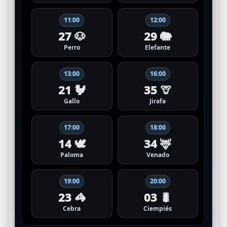
11:00
12:00
27 🐶
29 🐘
Perro
Elefante
13:00
16:00
21 🐓
35 🦒
Gallo
Jirafa
17:00
18:00
14 🕊️
34 🦌
Paloma
Venado
19:00
20:00
23 🦓
03 🐛
Cebra
Ciempiés