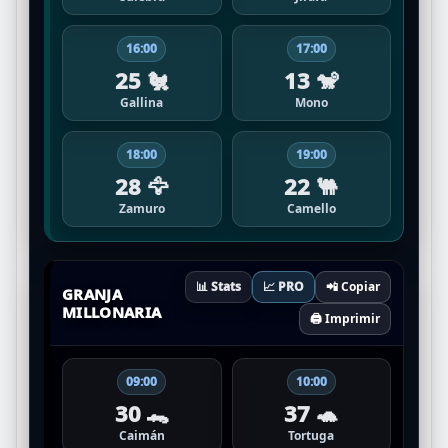
16:00
17:00
25 🐔
13 🐒
Gallina
Mono
18:00
19:00
28 🦅
22 🐫
Zamuro
Camello
📊 Stats
📈 PRO
📲 Copiar
GRANJA
MILLONARIA
🖨️ Imprimir
09:00
10:00
30 🐊
37 🐢
Caimán
Tortuga