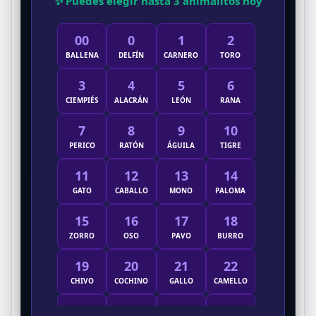
✨ Puedes elegir hasta 3 animalitos hoy
00
0
1
2
BALLENA
DELFÍN
CARNERO
TORO
3
4
5
6
CIEMPIÉS
ALACRÁN
LEÓN
RANA
7
8
9
10
PERICO
RATÓN
ÁGUILA
TIGRE
11
12
13
14
GATO
CABALLO
MONO
PALOMA
15
16
17
18
ZORRO
OSO
PAVO
BURRO
19
20
21
22
CHIVO
COCHINO
GALLO
CAMELLO
23
24
25
26