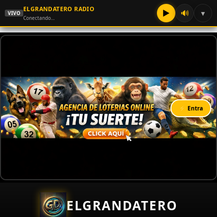
ELGRANDATERO RADIO
▶
🔊
▾
VIVO
Conectando…
⚡ Entra
ELGRANDATERO