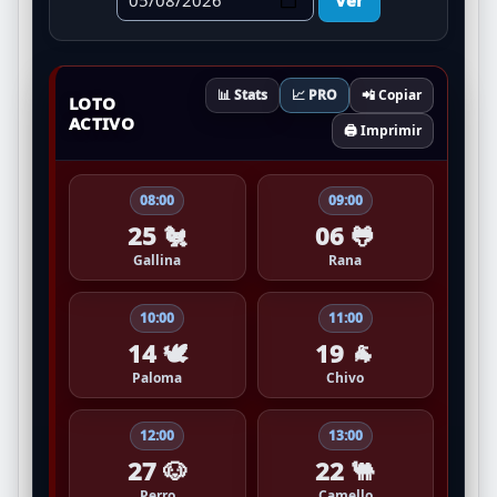
📊 Stats
📈 PRO
📲 Copiar
LOTO
ACTIVO
🖨️ Imprimir
08:00
09:00
25 🐔
06 🐸
Gallina
Rana
10:00
11:00
14 🕊️
19 🐐
Paloma
Chivo
12:00
13:00
27 🐶
22 🐫
Perro
Camello