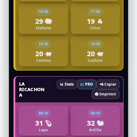
16:30
17:30
29 🐘
19 🐐
Elefante
Chivo
18:30
19:30
20 🐖
20 🐖
Cochino
Cochino
LA
📊 Stats
📈 PRO
📲 Copiar
RICACHON
🖨️ Imprimir
A
08:10
09:10
31 🦫
32 🐿️
Lapa
Ardilla