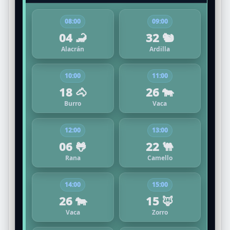
08:00
09:00
04 🦂
32 🐿️
Alacrán
Ardilla
10:00
11:00
18 🐴
26 🐄
Burro
Vaca
12:00
13:00
06 🐸
22 🐫
Rana
Camello
14:00
15:00
26 🐄
15 🦊
Vaca
Zorro