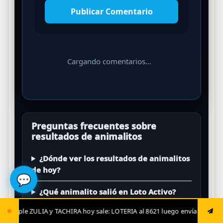
Publicar Comentario
Cargando comentarios...
Preguntas frecuentes sobre
resultados de animalitos
¿Dónde ver los resultados de animalitos
de hoy?
💬
¿Qué animalito salió en Loto Activo?
y sale: LOTERIA al 8621 luego envía ya: ANIMAL al 8621 jugada fija: ANIM
¿También publican La Granjita y Chance