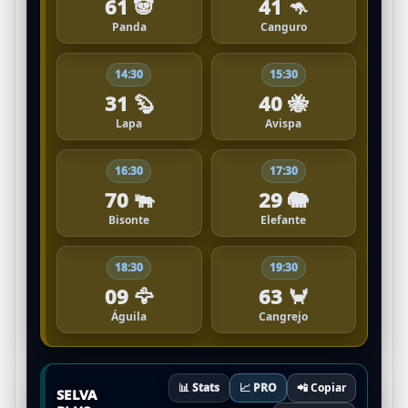
61 🐼
41 🦘
Panda
Canguro
14:30
15:30
31 🦫
40 🐝
Lapa
Avispa
16:30
17:30
70 🐃
29 🐘
Bisonte
Elefante
18:30
19:30
09 🦅
63 🦀
Águila
Cangrejo
📊 Stats
📈 PRO
📲 Copiar
SELVA