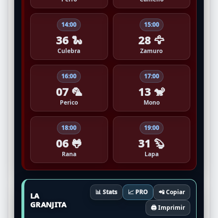
14:00
15:00
36 🐍
28 🦅
Culebra
Zamuro
16:00
17:00
07 🦜
13 🐒
Perico
Mono
18:00
19:00
06 🐸
31 🦫
Rana
Lapa
📊 Stats
📈 PRO
📲 Copiar
LA
GRANJITA
🖨️ Imprimir