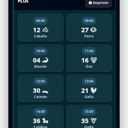
PLUS
🖨️ Imprimir
08:00
09:00
12 🐴
27 🐶
Caballo
Perro
10:00
11:00
04 🦂
16 🐻
Alacrán
Oso
12:00
13:00
30 🐊
21 🐓
Caimán
Gallo
14:00
15:00
36 🐍
35 🦒
Culebra
Jirafa