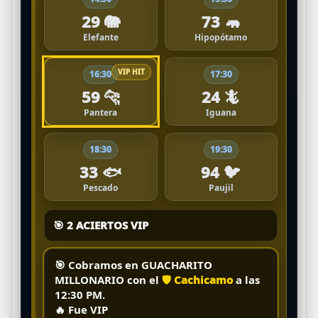
29 🐘
73 🦛
Elefante
Hipopótamo
16:30
17:30
59 🐆
24 🦎
Pantera
Iguana
18:30
19:30
33 🐟
94 🐦
Pescado
Paujil
🎯 2 ACIERTOS VIP
🎯 Cobramos en
GUACHARITO
MILLONARIO
con el
🛡️ Cachicamo
a las
12:30 PM
.
🔥
Fue VIP