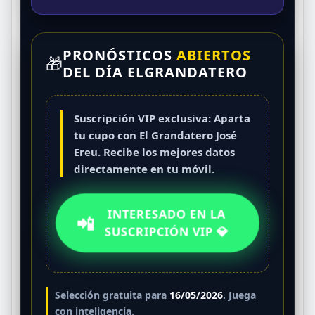
CEBRA
IGUANA
GALLINA
VACA
27
28
29
30
PRONÓSTICOS
ABIERTOS
PERRO
ZAMURO
ELEFANTE
CAIMÁN
🎁
DEL DÍA ELGRANDATERO
31
32
33
34
LAPA
ARDILLA
PESCADO
VENADO
Suscripción VIP exclusiva: Aparta
35
36
tu cupo con
El Grandatero José
JIRAFA
CULEBRA
Ereu
. Recibe los mejores datos
directamente en tu móvil.
INTERESADO EN LA
📲
SUSCRIPCIÓN VIP 💎
Selección gratuita para
16/05/2026
. Juega
con inteligencia.