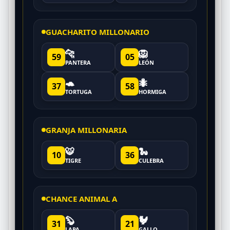
GUACHARITO MILLONARIO
🐆
🦁
59
05
PANTERA
LEÓN
🐢
🐜
37
58
TORTUGA
HORMIGA
GRANJA MILLONARIA
🐯
🐍
10
36
TIGRE
CULEBRA
CHANCE ANIMAL A
🦫
🐓
31
21
LAPA
GALLO