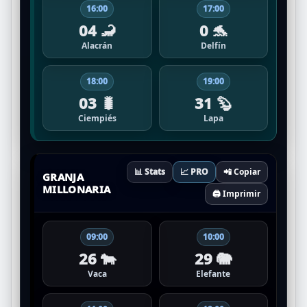
16:00
17:00
04 🦂
0 🐬
Alacrán
Delfín
18:00
19:00
03 🐛
31 🦫
Ciempiés
Lapa
📊 Stats
📈 PRO
📲 Copiar
GRANJA
MILLONARIA
🖨️ Imprimir
09:00
10:00
26 🐄
29 🐘
Vaca
Elefante