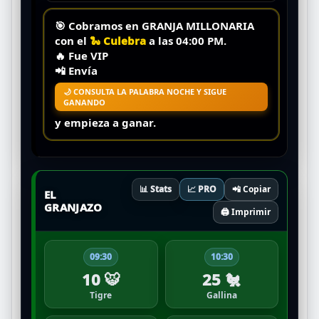
🎯 Cobramos en
GRANJA MILLONARIA
con el
🐍 Culebra
a las
04:00 PM
.
🔥
Fue VIP
📲 Envía
🌙 CONSULTA LA PALABRA NOCHE Y SIGUE
GANANDO
y empieza a ganar.
📊 Stats
📈 PRO
📲 Copiar
EL
GRANJAZO
🖨️ Imprimir
09:30
10:30
10 🐯
25 🐔
Tigre
Gallina