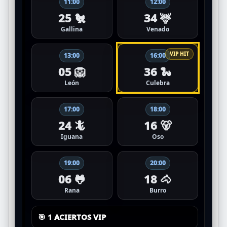
11:00
12:00
25 🐔
34 🦌
Gallina
Venado
13:00
16:00
05 🦁
36 🐍
León
Culebra
17:00
18:00
24 🦎
16 🐻
Iguana
Oso
19:00
20:00
06 🐸
18 🐴
Rana
Burro
🎯 1 ACIERTOS VIP