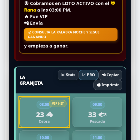
🎯 Cobramos en
LOTO ACTIVO
con el
🐸
Rana
a las
03:00 PM
.
🔥
Fue VIP
📲 Envía
🌙 CONSULTA LA PALABRA NOCHE Y SIGUE
GANANDO
y empieza a ganar.
📊 Stats
📈 PRO
📲 Copiar
LA
GRANJITA
🖨️ Imprimir
08:00
09:00
23 🦓
33 🐟
Cebra
Pescado
10:00
11:00