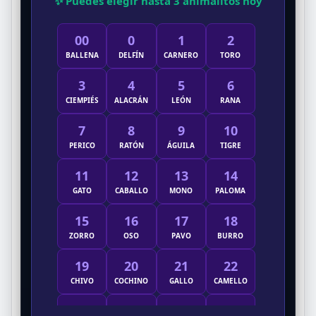
✨ Puedes elegir hasta 3 animalitos hoy
00
0
1
2
BALLENA
DELFÍN
CARNERO
TORO
3
4
5
6
CIEMPIÉS
ALACRÁN
LEÓN
RANA
7
8
9
10
PERICO
RATÓN
ÁGUILA
TIGRE
11
12
13
14
GATO
CABALLO
MONO
PALOMA
15
16
17
18
ZORRO
OSO
PAVO
BURRO
19
20
21
22
CHIVO
COCHINO
GALLO
CAMELLO
23
24
25
26