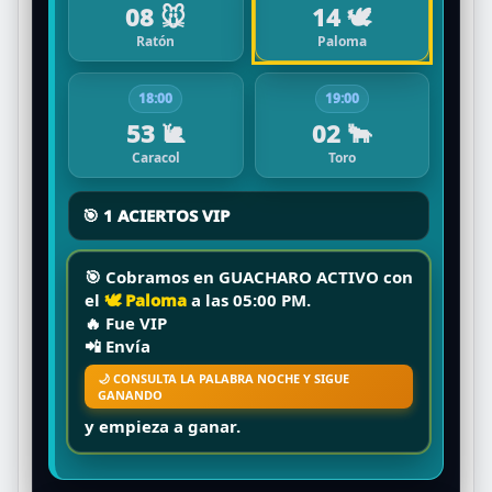
08 🐭
14 🕊️
Ratón
Paloma
18:00
19:00
53 🐌
02 🐂
Caracol
Toro
🎯 1 ACIERTOS VIP
🎯 Cobramos en
GUACHARO ACTIVO
con
el
🕊️ Paloma
a las
05:00 PM
.
🔥
Fue VIP
📲 Envía
🌙 CONSULTA LA PALABRA NOCHE Y SIGUE
GANANDO
y empieza a ganar.