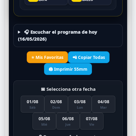
🎧 Escuchar el programa de hoy
(16/05/2026)
⭐ Mis Favoritas
📲 Copiar Todas
🖨️ Imprimir 55mm
📅 Selecciona otra fecha
01/08
02/08
03/08
04/08
Sáb
Dom
Lun
Mar
05/08
06/08
07/08
Mié
Jue
Vie