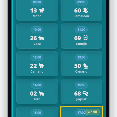
08:00
09:00
13 🐒
60 🦎
Mono
Camaleón
10:00
11:00
26 🐄
69 🐰
Vaca
Conejo
12:00
13:00
22 🐫
50 🐤
Camello
Canario
14:00
15:00
02 🐂
68 🐆
Toro
Jaguar
16:00
17:00