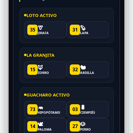
LOTO ACTIVO
🦒
🦫
35
31
JIRAFA
LAPA
LA GRANJITA
🦊
🐿️
15
32
ZORRO
ARDILLA
GUACHARO ACTIVO
🦛
🐛
73
03
HIPOPÓTAMO
CIEMPIÉS
🕊️
🐶
14
27
PALOMA
PERRO