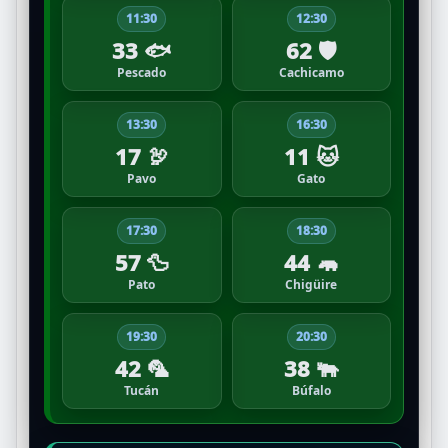
11:30
12:30
33 🐟
62 🛡️
Pescado
Cachicamo
13:30
16:30
17 🦃
11 🐱
Pavo
Gato
17:30
18:30
57 🦆
44 🦛
Pato
Chigüire
19:30
20:30
42 🦜
38 🐃
Tucán
Búfalo