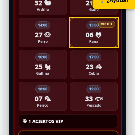
32 🐿️
21 🐓
Ardilla
Gallo
14:00
15:00
27 🐶
06 🐸
Perro
Rana
16:00
17:00
25 🐔
23 🦓
Gallina
Cebra
18:00
19:00
07 🦜
33 🐟
Perico
Pescado
🎯 1 ACIERTOS VIP