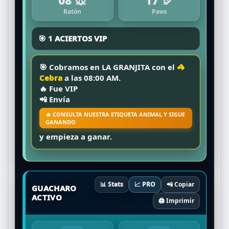
Ratón
Pavo
🎯 1 ACIERTOS VIP
🎯 Cobramos en
LA GRANJITA
con el
🦓
Cebra
a las
08:00 AM
.
🔥
Fue VIP
📲 Envía
🔥 CONSULTA NUESTRA ETIQUETA ANIMAL Y SIGUE
GANANDO
y empieza a ganar.
📊 Stats
📈 PRO
📲 Copiar
GUACHARO
ACTIVO
🖨️ Imprimir