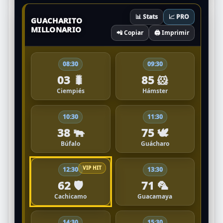
📊 Stats
📈 PRO
GUACHARITO
MILLONARIO
📲 Copiar
🖨️ Imprimir
08:30
09:30
03 🐛
85 🐹
Ciempiés
Hámster
10:30
11:30
38 🐃
75 🕊️
Búfalo
Guácharo
12:30
13:30
62 🛡️
71 🦜
Cachicamo
Guacamaya
14:30
15:30