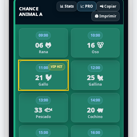
📊 Stats
📈 PRO
📲 Copiar
CHANCE
ANIMAL A
🖨️ Imprimir
09:00
10:00
06 🐸
16 🐻
Rana
Oso
11:00
12:00
21 🐓
25 🐔
Gallo
Gallina
13:00
14:00
33 🐟
20 🐖
Pescado
Cochino
15:00
16:00