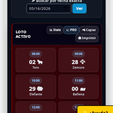
🔎 Buscar por fecha exacta
Ver
📊 Stats
📈 PRO
📲 Copiar
LOTO
ACTIVO
🖨️ Imprimir
08:00
09:00
02 🐂
28 🦅
Toro
Zamuro
10:00
11:00
29 🐘
00 🐋
Elefante
Ballena
12:00
13:00
💡 ¿Ayuda?