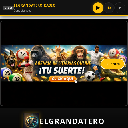
ELGRANDATERO RADIO
▶
🔊
▾
VIVO
Conectando…
⚡ Entra
ELGRANDATERO