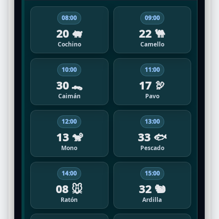
08:00
09:00
20 🐖
22 🐫
Cochino
Camello
10:00
11:00
30 🐊
17 🦃
Caimán
Pavo
12:00
13:00
13 🐒
33 🐟
Mono
Pescado
14:00
15:00
08 🐭
32 🐿️
Ratón
Ardilla