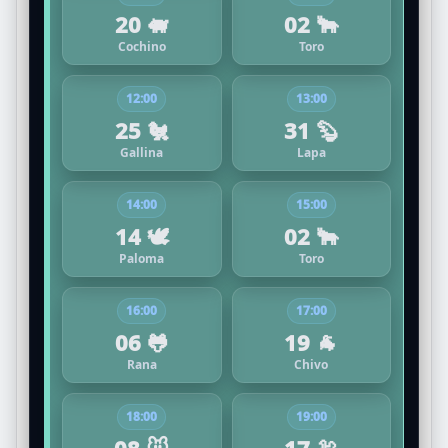
20 🐖
02 🐂
Cochino
Toro
12:00
13:00
25 🐔
31 🦫
Gallina
Lapa
14:00
15:00
14 🕊️
02 🐂
Paloma
Toro
16:00
17:00
06 🐸
19 🐐
Rana
Chivo
18:00
19:00
08 🐭
17 🦃