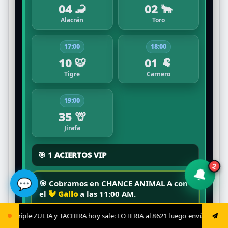
04 🦂
02 🐂
Alacrán
Toro
17:00
18:00
10 🐯
01 🐏
Tigre
Carnero
19:00
35 🦒
Jirafa
🎯 1 ACIERTOS VIP
2
🔔
💬
🎯 Cobramos en
CHANCE ANIMAL A
con
el
🐓 Gallo
a las
11:00 AM
.
🔥
Fue VIP
📲 Envía
oy sale: LOTERIA al 8621 luego envía ya: ANIMAL al 8621 jugada fija: ANI