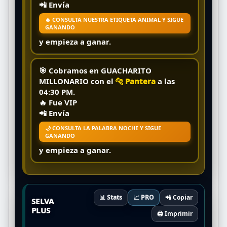
📲 Envía
🔥 CONSULTA NUESTRA ETIQUETA ANIMAL Y SIGUE
GANANDO
y empieza a ganar.
🎯 Cobramos en
GUACHARITO
MILLONARIO
con el
🐆 Pantera
a las
04:30 PM
.
🔥
Fue VIP
📲 Envía
🌙 CONSULTA LA PALABRA NOCHE Y SIGUE
GANANDO
y empieza a ganar.
📊 Stats
📈 PRO
📲 Copiar
SELVA
PLUS
🖨️ Imprimir