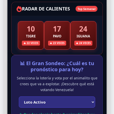
RADAR DE CALIENTES
Top Semanal
10
17
24
TIGRE
PAVO
IGUANA
🔥 22 VECES
🔥 23 VECES
🔥 24 VECES
📊 El Gran Sondeo: ¿Cuál es tu
pronóstico para hoy?
Selecciona la lotería y vota por el animalito que
crees que va a explotar. ¡Descubre qué está
votando Venezuela!