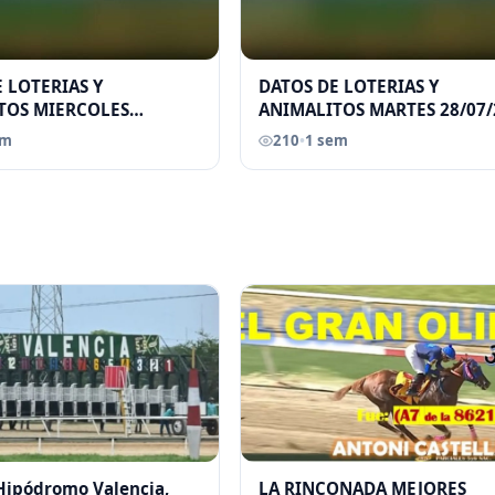
 LOTERIAS Y
DATOS DE LOTERIAS Y
TOS MIERCOLES
ANIMALITOS MARTES 28/07/
026 ELGRANDATERO JOSE
ELGRANDATERO JOSE EREU
em
210
•
1 sem
 Hipódromo Valencia,
LA RINCONADA MEJORES