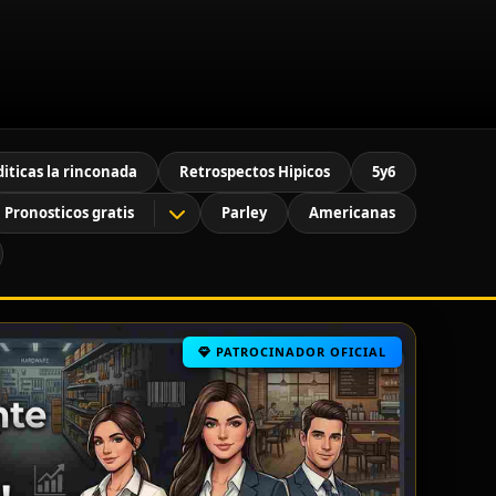
diticas la rinconada
Retrospectos Hipicos
5y6
Pronosticos gratis
Parley
Americanas
PATROCINADOR OFICIAL