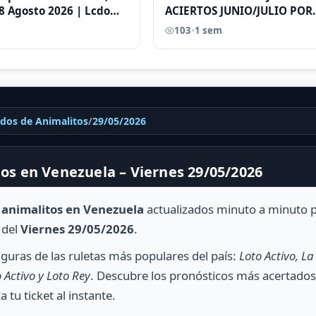
8 Agosto 2026 | Lcdo
ACIERTOS JUNIO/JULIO POR
astellano |
ANTONI CASTELLANO
103
•
1 sem
ados de Animalitos
/
29/05/2026
os en Venezuela – Viernes 29/05/2026
e animalitos en Venezuela
actualizados minuto a minuto 
 del
Viernes 29/05/2026
.
guras de las ruletas más populares del país:
Loto Activo, La
 Activo y Loto Rey
. Descubre los pronósticos más acertados
ca tu ticket al instante.