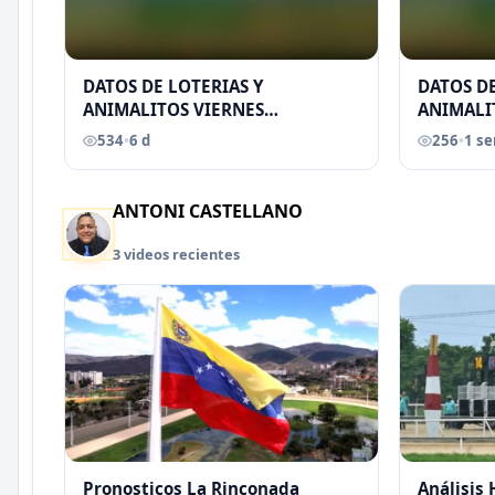
DATOS DE LOTERIAS Y
DATOS DE
ANIMALITOS VIERNES
ANIMALI
31/07/2026
29/07/2
534
•
6 d
256
•
1 s
EREU
ANTONI CASTELLANO
3 videos recientes
Pronosticos La Rinconada
Análisis