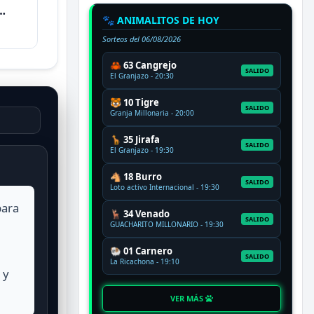
🐾 ANIMALITOS DE HOY
Sorteos del
06/08/2026
🦀 63 Cangrejo
SALIDO
El Granjazo - 20:30
🐯 10 Tigre
SALIDO
Granja Millonaria - 20:00
🦒 35 Jirafa
SALIDO
El Granjazo - 19:30
🐴 18 Burro
SALIDO
Loto activo Internacional - 19:30
para
🦌 34 Venado
SALIDO
GUACHARITO MILLONARIO - 19:30
🐏 01 Carnero
SALIDO
La Ricachona - 19:10
 y
VER MÁS