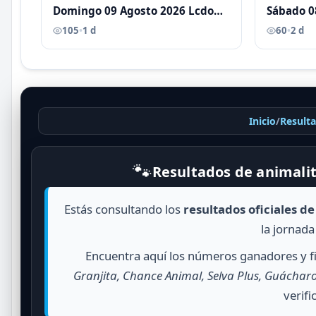
Domingo 09 Agosto 2026 Lcdo
Sábado 0
Antoni Castellano
Antoni C
105
•
1 d
60
•
2 d
Inicio
/
Result
🐾
Resultados de animalit
Estás consultando los
resultados oficiales d
la jornada
Encuentra aquí los números ganadores y fi
Granjita, Chance Animal, Selva Plus, Guácharo
verifi