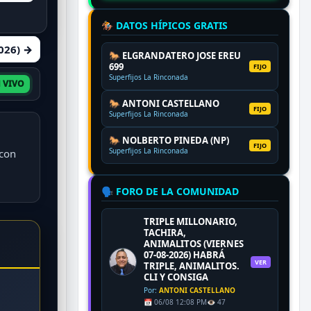
🏇 DATOS HÍPICOS GRATIS
2026) →
🐎 ELGRANDATERO JOSE EREU
699
FIJO
Superfijos La Rinconada
 VIVO
🐎 ANTONI CASTELLANO
FIJO
Superfijos La Rinconada
🐎 NOLBERTO PINEDA (NP)
FIJO
Superfijos La Rinconada
 con
🗣️ FORO DE LA COMUNIDAD
TRIPLE MILLONARIO,
TACHIRA,
ANIMALITOS (VIERNES
07-08-2026) HABRÁ
VER
TRIPLE, ANIMALITOS.
CLI Y CONSIGA
Por:
ANTONI CASTELLANO
📅 06/08 12:08 PM
👁️ 47