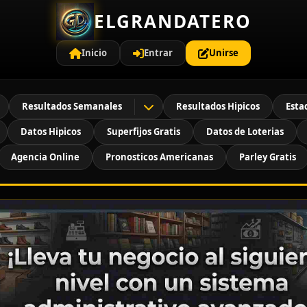
ELGRANDATERO
Inicio
Entrar
Unirse
Resultados Semanales
Resultados Hipicos
Esta
Datos Hipicos
Superfijos Gratis
Datos de Loterias
Agencia Online
Pronosticos Americanas
Parley Gratis