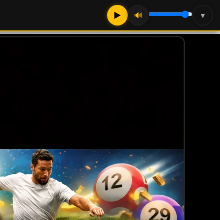
▶
🔊
▾