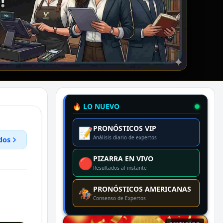
🔥 LO NUEVO
PRONÓSTICOS VIP
📝
Análisis diario de expertos
dos
PIZARRA EN VIVO
🔴
Resultados al instante
PRONÓSTICOS AMERICANAS
🏇
Consenso de Expertos