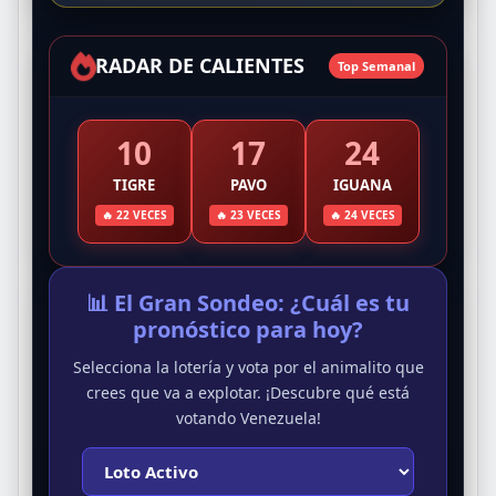
RADAR DE CALIENTES
Top Semanal
10
17
24
TIGRE
PAVO
IGUANA
🔥 22 VECES
🔥 23 VECES
🔥 24 VECES
📊 El Gran Sondeo: ¿Cuál es tu
pronóstico para hoy?
Selecciona la lotería y vota por el animalito que
crees que va a explotar. ¡Descubre qué está
votando Venezuela!