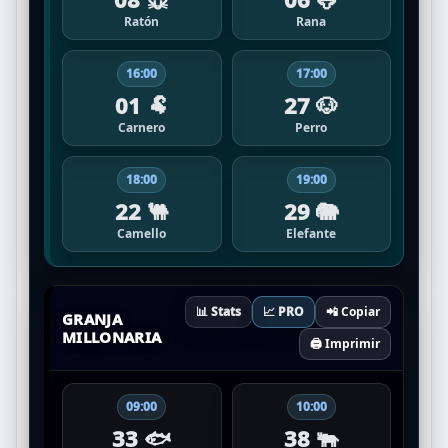
Ratón
Rana
16:00
17:00
01 🐏
27 🐶
Carnero
Perro
18:00
19:00
22 🐫
29 🐘
Camello
Elefante
📊 Stats
📈 PRO
📲 Copiar
GRANJA
MILLONARIA
🖨️ Imprimir
09:00
10:00
33 🐟
38 🐃