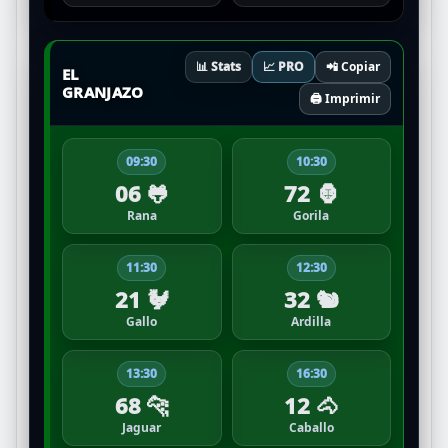
📊 Stats
📈 PRO
📲 Copiar
EL
GRANJAZO
🖨️ Imprimir
09:30
10:30
06 🐸
72 🦍
Rana
Gorila
11:30
12:30
21 🐓
32 🐿️
Gallo
Ardilla
13:30
16:30
68 🐆
12 🐴
Jaguar
Caballo