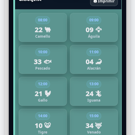
🖨️ Imprimir
08:00
09:00
22 🐫
09 🦅
Camello
Águila
10:00
11:00
33 🐟
04 🦂
Pescado
Alacrán
12:00
13:00
21 🐓
24 🦎
Gallo
Iguana
14:00
15:00
10 🐯
34 🦌
Tigre
Venado