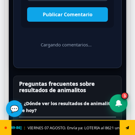
Publicar Comentario
Cargando comentarios...
Preguntas frecuentes sobre
resultados de animalitos
3
🔔
¿Dónde ver los resultados de animalitos
💬
de hoy?
¿Qué animalito salió en Loto Activo?
GOSTO. Envía ya: LOTERIA al 8621 un solo triple ZULIA y TACHIRA hoy sale