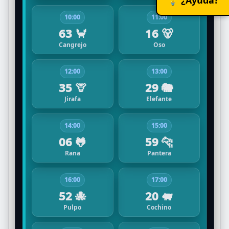
10:00
11:00
63 🦀
16 🐻
Cangrejo
Oso
12:00
13:00
35 🦒
29 🐘
Jirafa
Elefante
14:00
15:00
06 🐸
59 🐆
Rana
Pantera
16:00
17:00
52 🐙
20 🐖
Pulpo
Cochino