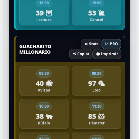
18:00
19:00
39 🦉
53 🐌
Lechuza
Caracol
📊 Stats
📈 PRO
GUACHARITO
MILLONARIO
📲 Copiar
🖨️ Imprimir
08:30
09:30
40 🐝
97 🦜
Avispa
Loro
10:30
11:30
38 🐃
85 🐹
Búfalo
Hámster