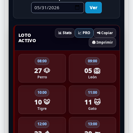
Ver
📊 Stats
📈 PRO
📲 Copiar
LOTO
ACTIVO
🖨️ Imprimir
08:00
09:00
27 🐶
05 🦁
Perro
León
10:00
11:00
10 🐯
11 🐱
Tigre
Gato
12:00
13:00