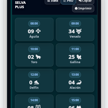
📊 Stats
📈 PRO
📲 Copiar
SELVA
PLUS
🖨️ Imprimir
08:00
09:00
09 🦅
34 🦌
Águila
Venado
10:00
11:00
02 🐂
25 🐔
Toro
Gallina
12:00
13:00
0 🐬
04 🦂
Delfín
Alacrán
14:00
15:00
08 🐭
06 🐸