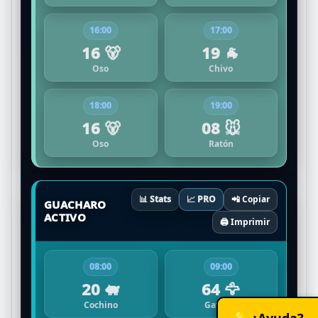
16:00
17:00
16 🐻
19 🐐
Oso
Chivo
18:00
19:00
16 🐻
08 🐭
Oso
Ratón
📊 Stats
📈 PRO
📲 Copiar
GUACHARO
ACTIVO
🖨️ Imprimir
08:00
09:00
20 🐖
64 🦅
Cochino
Gavilán
💡 ¿Ayuda?