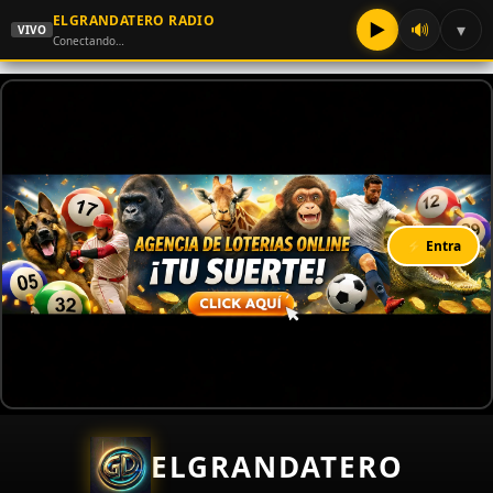
ELGRANDATERO RADIO
▶
🔊
▾
VIVO
Conectando…
⚡ Entra
ELGRANDATERO