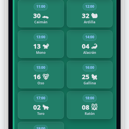
11:00
12:00
30 🐊
32 🐿️
Caimán
Ardilla
13:00
14:00
13 🐒
04 🦂
Mono
Alacrán
15:00
16:00
16 🐻
25 🐔
Oso
Gallina
17:00
18:00
02 🐂
08 🐭
Toro
Ratón
19:00