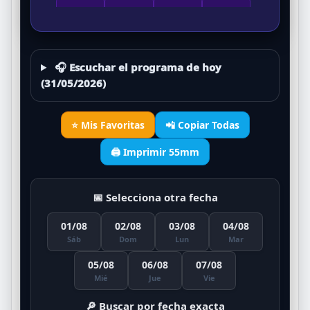
23
24
25
26
CEBRA
IGUANA
GALLINA
VACA
27
28
29
30
🎧 Escuchar el programa de hoy
PERRO
ZAMURO
ELEFANTE
CAIMÁN
(31/05/2026)
31
32
33
34
LAPA
ARDILLA
PESCADO
VENADO
⭐ Mis Favoritas
📲 Copiar Todas
35
36
🖨️ Imprimir 55mm
JIRAFA
CULEBRA
📅 Selecciona otra fecha
01/08
02/08
03/08
04/08
Sáb
Dom
Lun
Mar
05/08
06/08
07/08
Mié
Jue
Vie
🔎 Buscar por fecha exacta