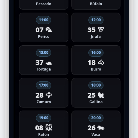
Pescado
Búfalo
11:00
12:00
07 🦜
35 🦒
Perico
Jirafa
13:00
16:00
37 🐢
18 🐴
Tortuga
Burro
17:00
18:00
28 🦅
25 🐔
Zamuro
Gallina
19:00
20:00
08 🐭
26 🐄
Ratón
Vaca