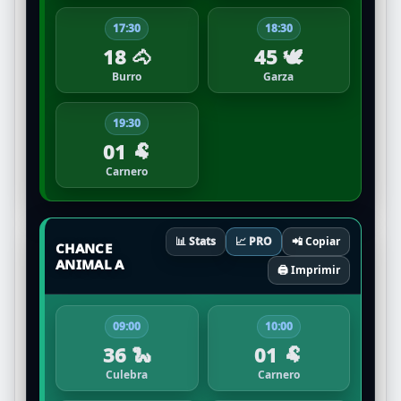
17:30
18:30
18 🐴
45 🕊️
Burro
Garza
19:30
01 🐏
Carnero
📊 Stats
📈 PRO
📲 Copiar
CHANCE
ANIMAL A
🖨️ Imprimir
09:00
10:00
36 🐍
01 🐏
Culebra
Carnero