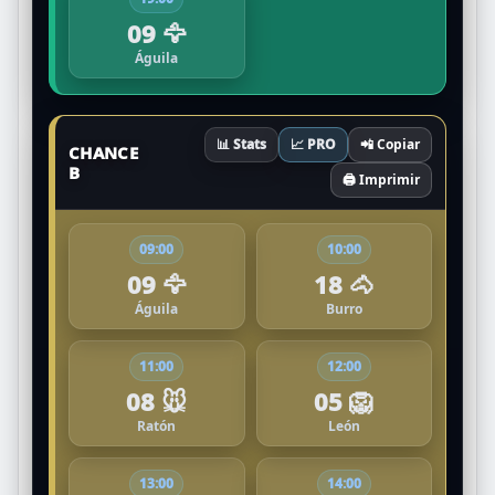
09 🦅
Águila
📊 Stats
📈 PRO
📲 Copiar
CHANCE
B
🖨️ Imprimir
09:00
10:00
09 🦅
18 🐴
Águila
Burro
11:00
12:00
08 🐭
05 🦁
Ratón
León
13:00
14:00