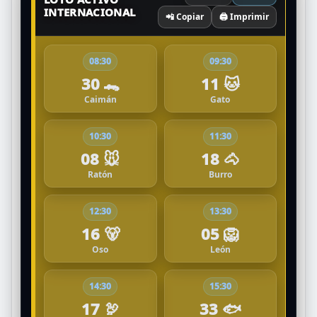
INTERNACIONAL
📲 Copiar
🖨️ Imprimir
08:30
09:30
30 🐊
11 🐱
Caimán
Gato
10:30
11:30
08 🐭
18 🐴
Ratón
Burro
12:30
13:30
16 🐻
05 🦁
Oso
León
14:30
15:30
17 🦃
33 🐟