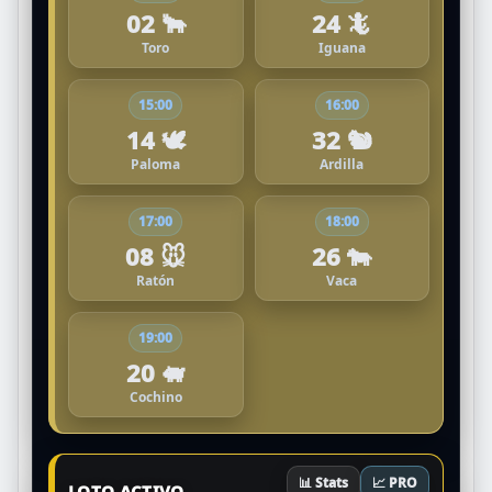
02 🐂
24 🦎
Toro
Iguana
15:00
16:00
14 🕊️
32 🐿️
Paloma
Ardilla
17:00
18:00
08 🐭
26 🐄
Ratón
Vaca
19:00
20 🐖
Cochino
📊 Stats
📈 PRO
LOTO ACTIVO