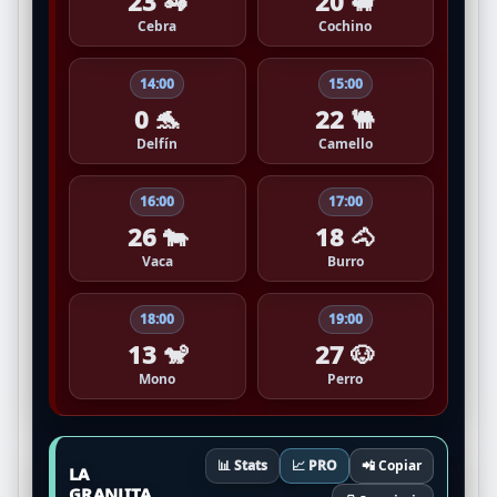
23 🦓
20 🐖
Cebra
Cochino
14:00
15:00
0 🐬
22 🐫
Delfín
Camello
16:00
17:00
26 🐄
18 🐴
Vaca
Burro
18:00
19:00
13 🐒
27 🐶
Mono
Perro
📊 Stats
📈 PRO
📲 Copiar
LA
GRANJITA