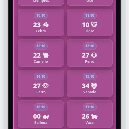
Ciempiés
Oso
10:10
11:10
23 🦓
10 🐯
Cebra
Tigre
12:10
13:10
22 🐫
27 🐶
Camello
Perro
14:10
15:10
27 🐶
34 🦌
Perro
Venado
16:10
17:10
00 🐋
26 🐄
Ballena
Vaca