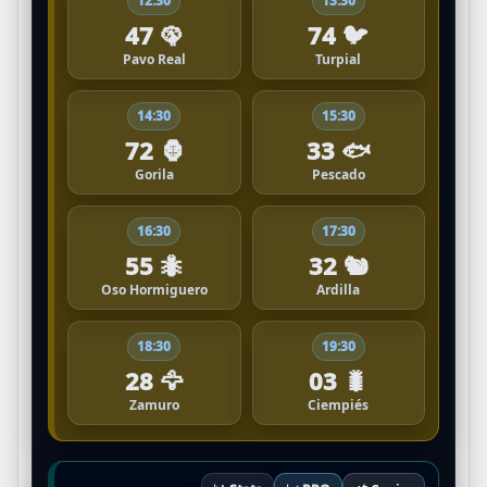
12:30
13:30
47 🦚
74 🐦
Pavo Real
Turpial
14:30
15:30
72 🦍
33 🐟
Gorila
Pescado
16:30
17:30
55 🐜
32 🐿️
Oso Hormiguero
Ardilla
18:30
19:30
28 🦅
03 🐛
Zamuro
Ciempiés