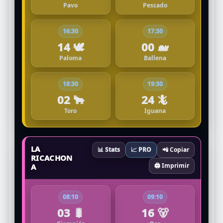
Pavo
Pescado
16:30
17:30
14 🕊️
00 🐋
Paloma
Ballena
18:30
19:30
02 🐂
24 🦎
Toro
Iguana
LA
📊 Stats
📈 PRO
📲 Copiar
RICACHON
🖨️ Imprimir
A
08:10
09:10
03 🐛
16 🐻